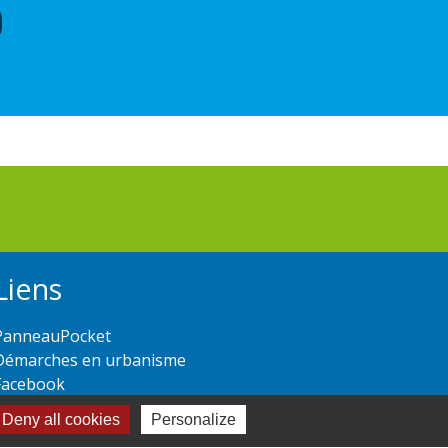
Liens
PanneauPocket
Démarches en urbanisme
Facebook
Deny all cookies
Personalize