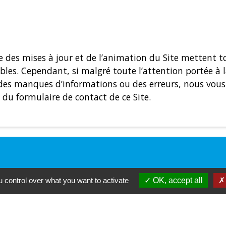
ge des mises à jour et de l’animation du Site mettent t
iables. Cependant, si malgré toute l’attention portée à
des manques d’informations ou des erreurs, nous vous 
s du formulaire de contact de ce Site.
 control over what you want to activate
OK, accept all
ment sur l'actualité de la
 Recevez tous les mois
ivez-vous !