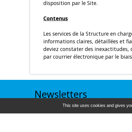
disposition par le Site.
Contenus
Les services de la Structure en char
informations claires, détaillées et f
deviez constater des inexactitudes, 
par courrier électronique par le biai
Newsletters
This site uses cookies and gives you
La newsletter vous informe régulière
commune et ses rendez-vous à venir.
directement le Bevañ par email. Inscr