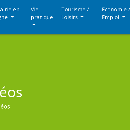
airie en
Vie
Tourisme /
Economie 
igne
pratique
Loisirs
Emploi
déos
déos