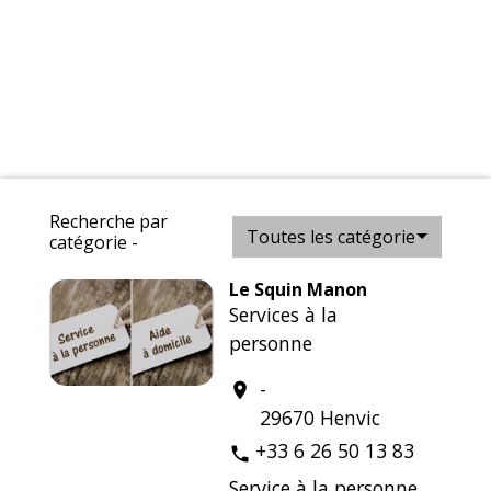
Recherche par
Toutes les catégories
catégorie -
Le Squin Manon
Services à la
personne
-
location_on
29670 Henvic
+33 6 26 50 13 83
phone
Service à la personne