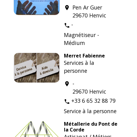
Pen Ar Guer
location_on
29670 Henvic
-
phone
Magnétiseur -
Médium
Merret Fabienne
Services à la
personne
-
location_on
29670 Henvic
+33 6 65 32 88 79
phone
Service à la personne
Métallerie du Pont de
la Corde
Artisanat / Métiers