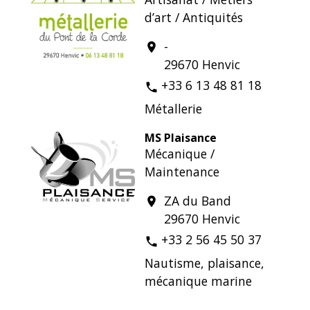
d’art / Antiquités
-
location_on
29670 Henvic
+33 6 13 48 81 18
phone
Métallerie
MS Plaisance
Mécanique /
Maintenance
ZA du Band
location_on
29670 Henvic
+33 2 56 45 50 37
phone
Nautisme, plaisance,
mécanique marine