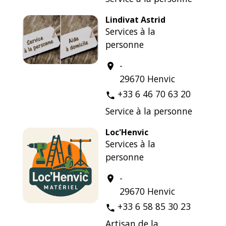
Lindivat Astrid
Services à la
personne
-
location_on
29670 Henvic
+33 6 46 70 63 20
phone
Service à la personne
Loc'Henvic
Services à la
personne
-
location_on
29670 Henvic
+33 6 58 85 30 23
phone
Artisan de la