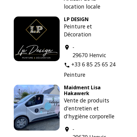
location locale
LP DESIGN
Peinture et
Décoration
-
location_on
29670 Henvic
+33 6 85 25 65 24
phone
Peinture
Maidment Lisa
Hakawerk
Vente de produits
d'entretien et
d'hygiène corporelle
-
location_on