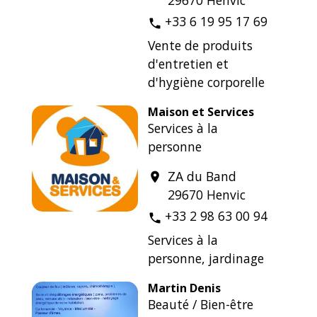
29670 Henvic
+33 6 19 95 17 69
phone
Vente de produits
d'entretien et
d'hygiène corporelle
Maison et Services
Services à la
personne
ZA du Band
location_on
29670 Henvic
+33 2 98 63 00 94
phone
Services à la
personne, jardinage
Martin Denis
Beauté / Bien-être