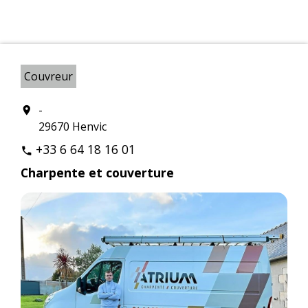
Couvreur
-
location_on
29670 Henvic
+33 6 64 18 16 01
phone
Charpente et couverture