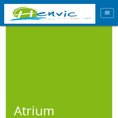
menu
Atrium