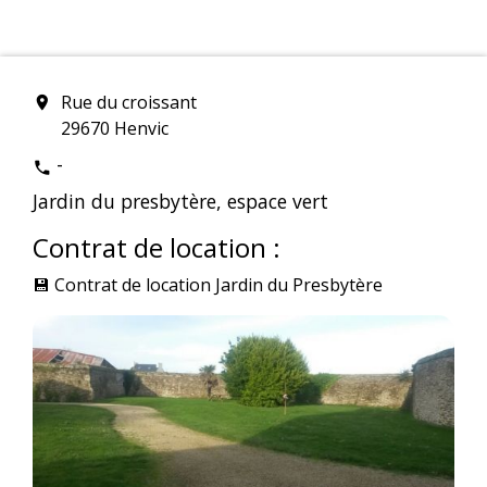
Rue du croissant
location_on
29670 Henvic
-
phone
Jardin du presbytère, espace vert
Contrat de location :
💾
Contrat de location Jardin du Presbytère