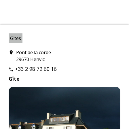
Gîtes
Pont de la corde
location_on
29670 Henvic
+33 2 98 72 60 16
phone
Gîte