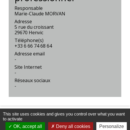
Responsable
Marie-Claude MORVAN
Adresse
5 rue du croissant
29670 Henvic
Téléphone(s)
+33 6 66 74 68 64
Adresse email
-
Site Internet
-
Réseaux sociaux
-
This site uses cookies and gives you control over what you want
to activate
Newsletters
OK, accept all
Deny all cookies
Personalize