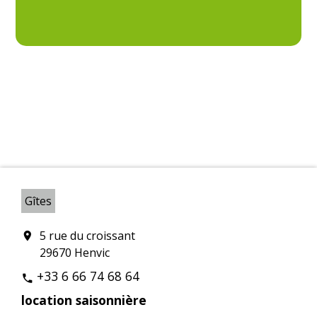
Gîtes
5 rue du croissant
location_on
29670 Henvic
+33 6 66 74 68 64
phone
location saisonnière